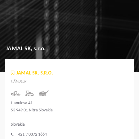
JAMAL SK, s.r.o.
JAMAL SK, S.R.O.
HÄNDLER
Hanulova 41
SK-949 01 Nitra Slovakia
Slovakia
+421 9 0372 1664