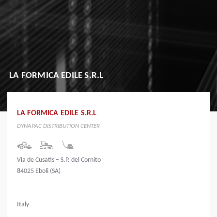
LA FORMICA EDILE S.R.L
LA FORMICA EDILE S.R.L
DYNAPAC DISTRIBUTION CENTER
Via de Cusatis – S.P. del Cornito
84025 Eboli (SA)
Italy