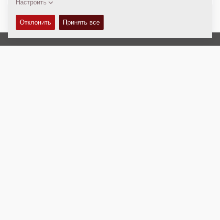
Авторские права © 2026 -
Fayat Group
Connect with us:
Terms and Conditions
Code of Conduct
Юридическая информация
Правовое соглашение
Политика Конфиденциальности
Webmaster
EU Data Act