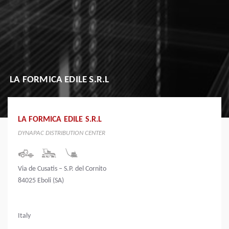
LA FORMICA EDILE S.R.L
LA FORMICA EDILE S.R.L
DYNAPAC DISTRIBUTION CENTER
Via de Cusatis – S.P. del Cornito
84025 Eboli (SA)
Italy