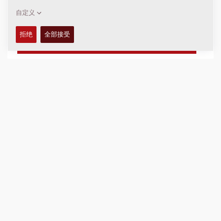
操作重量:
716
kg
静线负荷:
5.5
kg/cm
压实宽度:
650
mm
技术参数
+
备件手册
+
加入比较
下载产品册
下载数据表