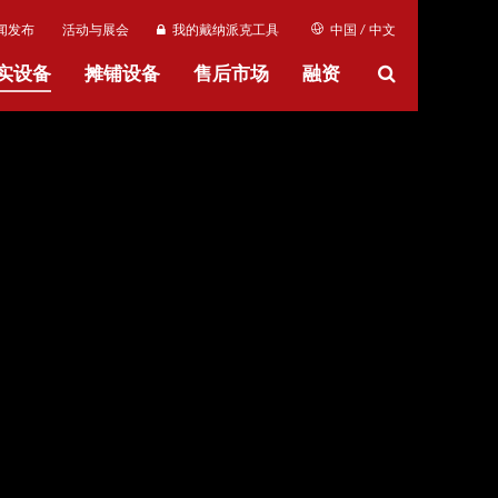
闻发布
活动与展会
我的戴纳派克工具
中国 / 中文
实设备
摊铺设备
售后市场
融资