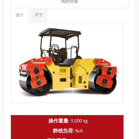
我的比较
尺寸
图片
操作重量:
9,000
kg
静线负荷:
N/A