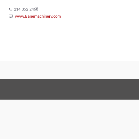
214-352-2468
www.Banemachinery.com
Terms and Conditions
Code