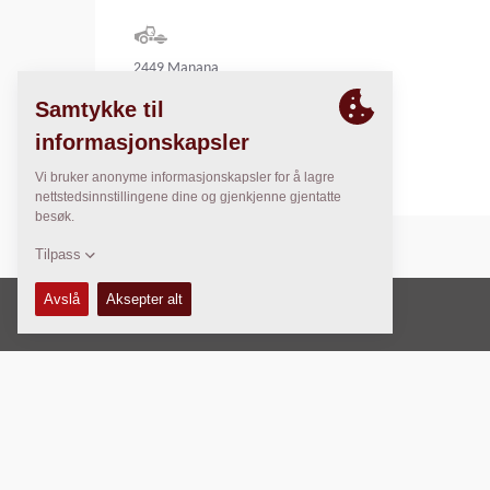
2449 Manana
Dallas, TX 75220
United States
Kopibeskyttet © 2026 -
Fayat Group