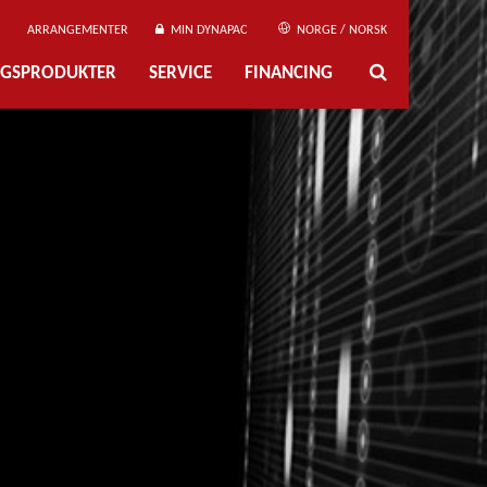
ARRANGEMENTER
MIN DYNAPAC
NORGE / NORSK
NGSPRODUKTER
SERVICE
FINANCING