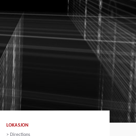
LOKASJON
>
Directions