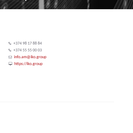
+374 98 17 88 84
+374 55 55 00 03
info.am@iko.group
https://iko.group