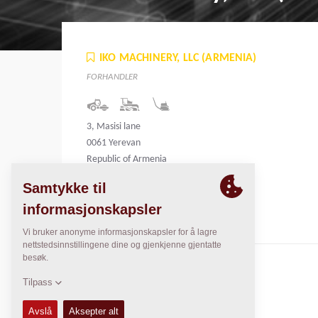
IKO MACHINERY, LLC (ARMENIA)
FORHANDLER
3, Masisi lane
0061 Yerevan
Republic of Armenia
Armenia
KONTAKTER
Regional General Manager
Thierry Leder
thierry.leder@dynapac.com