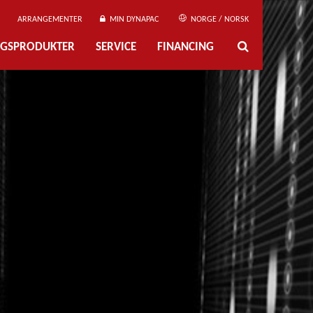
ARRANGEMENTER
MIN DYNAPAC
NORGE / NORSK
NGSPRODUKTER
SERVICE
FINANCING