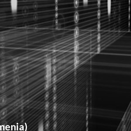
menia)