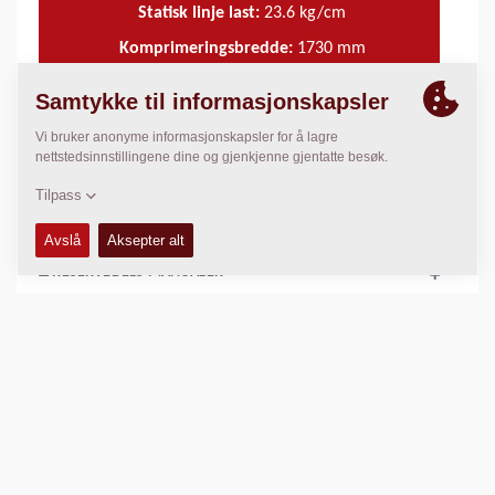
Statisk linje last:
23.6
kg/cm
Komprimeringsbredde:
1730
mm
TEKNISKE DATA
+
SERVICE KITS
+
RESERVEDELS MANUALER
+
SKJEMAER
+
Sammenlign produkt
Last ned brosjyrer