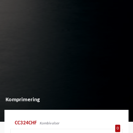
Komprimering
CC324CHF
Kombivalser
0