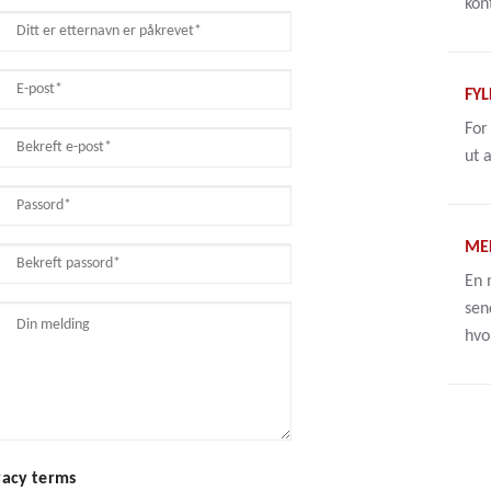
kon
FYL
For
ut 
ME
En 
sen
hvo
vacy terms