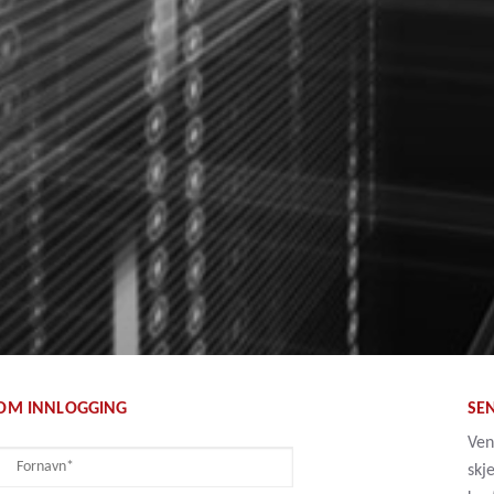
 OM INNLOGGING
SE
Ven
skj