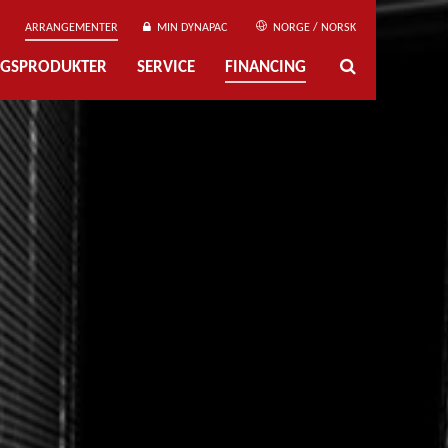
ARRANGEMENTER
MIN DYNAPAC
NORGE / NORSK
NGSPRODUKTER
SERVICE
FINANCING