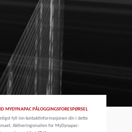
ND MYDYNAPAC PÅLOGGINGSFORESPØRSEL
nligst fyll inn kontaktinformasjonen din i dette
emaet. Aktiveringsmailen for MyDynapac-