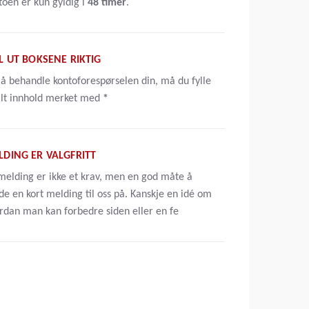
toen er kun gyldig i
48 timer
.
L UT BOKSENE RIKTIG
 å behandle kontoforespørselen din, må du fylle
alt innhold merket med
*
LDING ER VALGFRITT
melding er ikke et krav, men en god måte å
de en kort melding til oss på. Kanskje en idé om
rdan man kan forbedre siden eller en fe