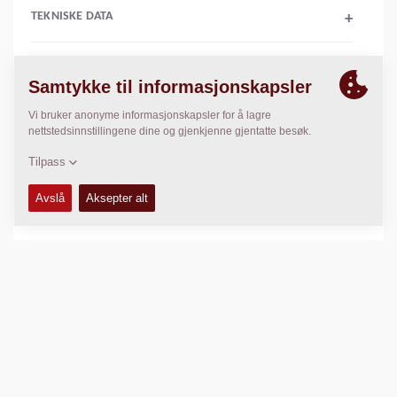
TEKNISKE DATA
+
BRUKER & VEDLIKEHOLDSMANUALER
+
SERVICE KITS
+
RESERVEDELS MANUALER
+
KOMPRIMERINGSDATA
+
SKJEMAER
+
Sammenlign produkt
Last ned brosjyrer