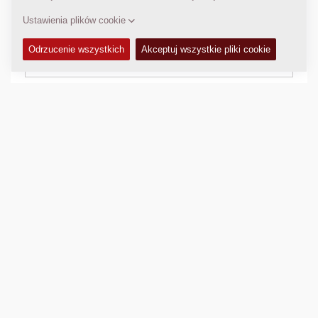
DANE DOTYCZĄCE ZAGĘSZCZANIA
+
Porównaj
Pobierz broszurę
Pobierz specyfikację techniczną
Powrót do produktów
WIDEO