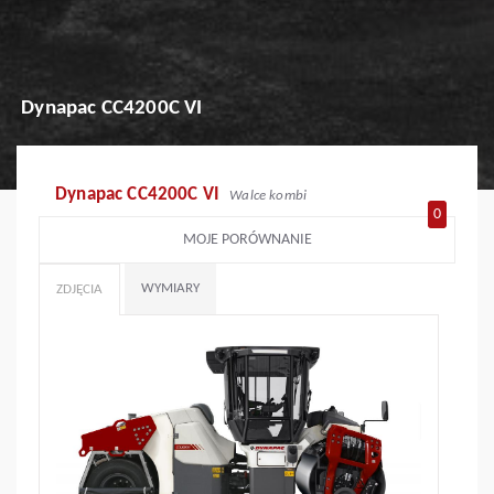
Dynapac CC4200C VI
Dynapac CC4200C VI
Walce kombi
0
MOJE PORÓWNANIE
WYMIARY
ZDJĘCIA