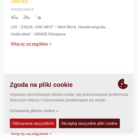
LIMITED
SPRZEDAWCA
L20 – 01&06, ONE WEST – West Block, Nanakramguda,
Hyderabad – 500008,Telangana
Więcej szczegółów
INNOVATIVE INFRA & MINING SOLUTIONS
LIMITED
SPRZEDAWCA
PALLIYEMALI HOUSE,IRINGOL
P.O.,PERAMBAVOOR,ERNAKULAM DIST-683548
Więcej szczegółów