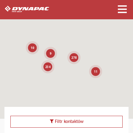
10
9
278
234
11
Filtr kontaktów