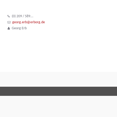
(0) 209 / 589...
georg.erb@erborg.de
Georg Erb
Terms and Conditi