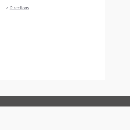
>
Directions
Connect with us:
ons
Code of Conduct
Imprint
Oświadczenie prawne