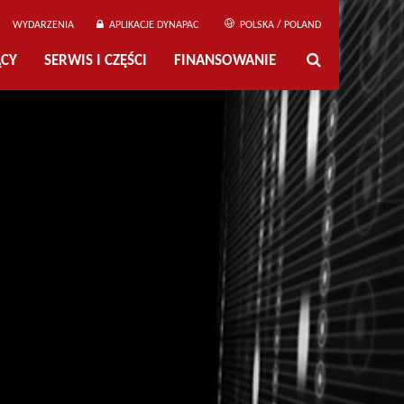
WYDARZENIA
APLIKACJE DYNAPAC
POLSKA / POLAND
ĄCY
SERWIS I CZĘŚCI
FINANSOWANIE