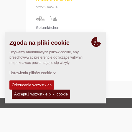
SPRZEDAWCA
Gelsenkirchen
45892
Engelbertstr. 31
Germany
Prawo autorskie © 2026 -
Fayat Group