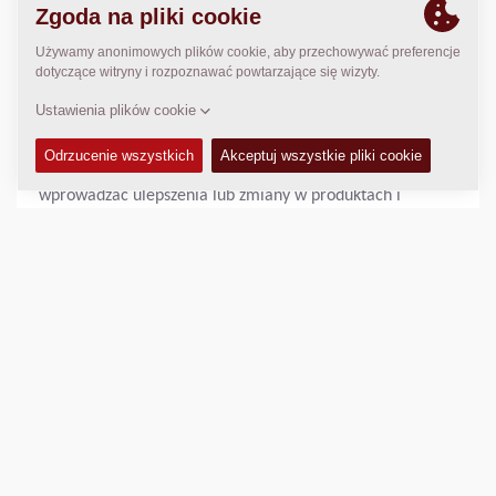
lub dorozumianej, w tym między innymi domniemanych
gwarancji wartości handlowej, przydatności do
określonego celu lub nienaruszania praw. Informacje na
tej stronie mogą zawierać techniczne niedokładności lub
błędy typograficzne. Zmiany mogą być okresowo
wprowadzane do informacji i będą uwzględnione w
nowych wydaniach tej publikacji. Dynapac może
wprowadzać ulepszenia lub zmiany w produktach i
programach opisanych w tej publikacji w dowolnym
czasie i bez powiadomienia. W żadnym wypadku firma
Dynapac ani jej spółki zależne nie będą ponosić
odpowiedzialności wobec żadnej ze stron za jakiekolwiek
szkody, bezpośrednie, pośrednie, specjalne, wtórne, karne
lub inne za jakiekolwiek wykorzystanie lub niemożność
korzystania z tej strony internetowej lub jej zawartości, w
tym, bez ograniczeń, za jakiekolwiek szkody utratę zysków,
przerwanie działalności, utratę programów lub innych
danych w systemie przetwarzania informacji lub w inny