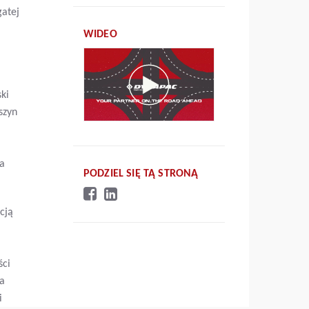
gatej
WIDEO
ki
szyn
ia
PODZIEL SIĘ TĄ STRONĄ
cją
ści
ia
i