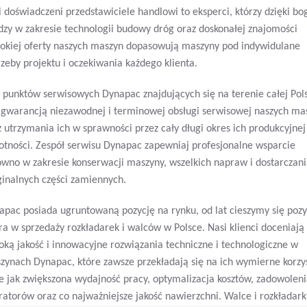
i doświadczeni przedstawiciele handlowi to eksperci, którzy dzięki bo
dzy w zakresie technologii budowy dróg oraz doskonałej znajomości
rokiej oferty naszych maszyn dopasowują maszyny pod indywidulane
rzeby projektu i oczekiwania każdego klienta.
ć punktów serwisowych Dynapac znajdujących się na terenie całej Pols
t gwarancją niezawodnej i terminowej obsługi serwisowej naszych ma
z utrzymania ich w sprawności przez cały długi okres ich produkcyjnej
otności. Zespół serwisu Dynapac zapewniaj profesjonalne wsparcie
ówno w zakresie konserwacji maszyny, wszelkich napraw i dostarczan
ginalnych części zamiennych.
apac posiada ugruntowaną pozycję na rynku, od lat cieszymy się pozy
era w sprzedaży rozkładarek i walców w Polsce. Nasi klienci doceniają
oką jakość i innowacyjne rozwiązania techniczne i technologiczne w
zynach Dynapac, które zawsze przekładają się na ich wymierne korzy
ie jak zwiększona wydajność pracy, optymalizacja kosztów, zadowolen
ratorów oraz co najważniejsze jakość nawierzchni. Walce i rozkładark