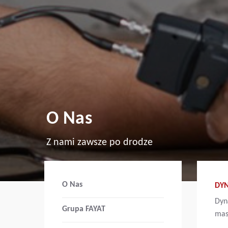
O Nas
Z nami zawsze po drodze
O Nas
DY
Dyna
Grupa FAYAT
mas