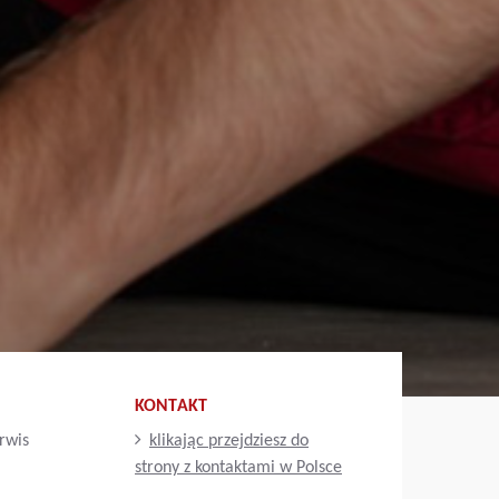
KONTAKT
erwis
klikając przejdziesz do
strony z kontaktami w Polsce