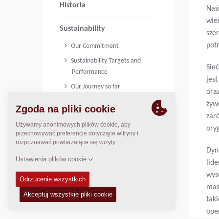
Historia
Nas
wie
Sustainability
sze
pot
Our Commitment
Sustainability Targets and
Sie
Performance
jes
Our Journey so far
ora
Code of Conduct
żyw
Safety, Health, Environment
zar
and Quality Policy
ory
Dyn
lid
wys
mas
tak
ope