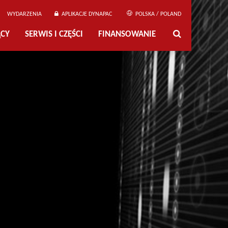
WYDARZENIA
APLIKACJE DYNAPAC
POLSKA / POLAND
ĄCY
SERWIS I CZĘŚCI
FINANSOWANIE