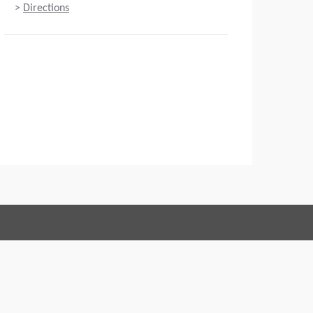
>
Directions
Connect with us:
ons
Code of Conduct
Imprint
Oświadczenie prawne
Polityka prywatności
Webmaster
EU Data Act