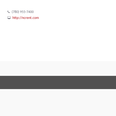
(780) 955-7400
http://ncrent.com
Terms and Conditi