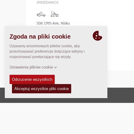
SPRZEDAWCA
506 19th Ave, Nisku
Alberta T9E 7W1
Canada
Canada
Prawo autorskie © 2026 -
Fayat Group