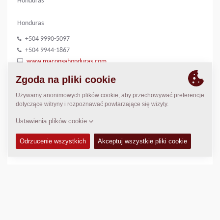
Honduras
Honduras
+504 9990-5097
+504 9944-1867
www.maconsahonduras.com
msantos@gruposantoshn.com
jfsantos@gruposantoshn.com
LOKALIZACJA
>
Directions