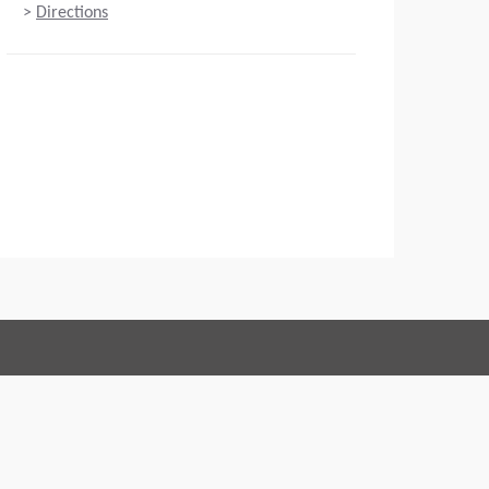
>
Directions
Connect with us:
ons
Code of Conduct
Imprint
Oświadczenie prawne
Polityka prywatności
Webmaster
EU Data Act