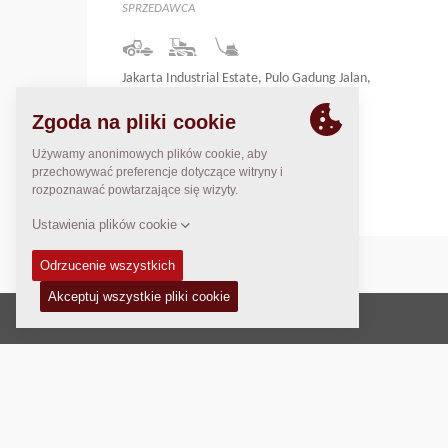
SPRZEDAWCA
Jakarta Industrial Estate, Pulo Gadung Jalan,
Pulo Kambing, II Kav. I-II no.33,
Jakarta 13930, Indonesia.
Indonesia
Prawo autorskie © 2026 -
Fayat Group