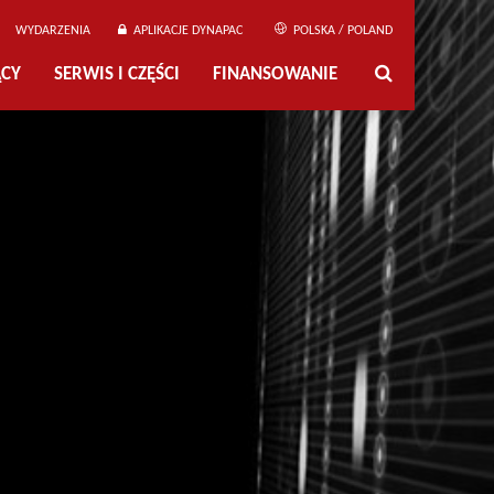
WYDARZENIA
APLIKACJE DYNAPAC
POLSKA / POLAND
ĄCY
SERWIS I CZĘŚCI
FINANSOWANIE