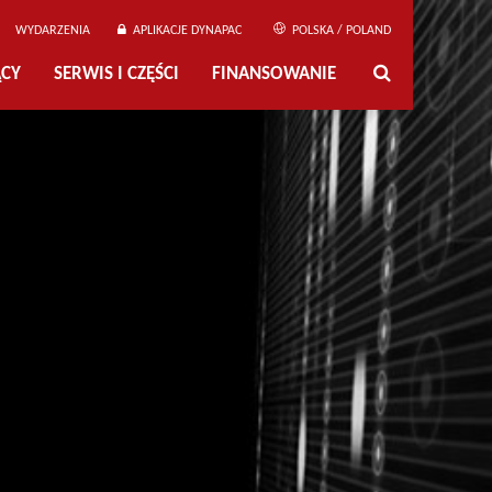
WYDARZENIA
APLIKACJE DYNAPAC
POLSKA / POLAND
ĄCY
SERWIS I CZĘŚCI
FINANSOWANIE