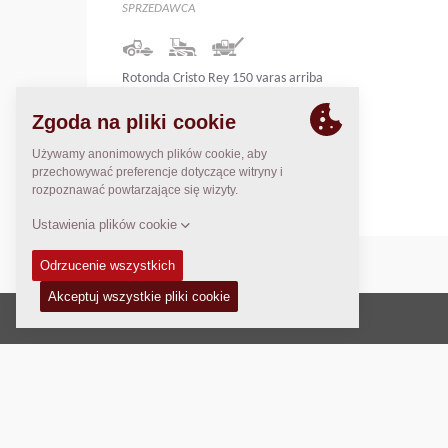
SPRZEDAWCA
Rotonda Cristo Rey 150 varas arriba
Edif. RAMAC
Managua-Nicaragua
Nicaragua
Prawo autorskie © 2026 -
Fayat Group