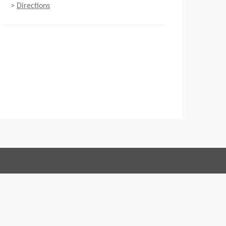
>
Directions
Connect with us:
ons
Code of Conduct
Imprint
Oświadczenie prawne
Polityka prywatności
Webmaster
EU Data Act