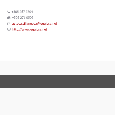
+505 267 3704
+505 278 0506
azteca.villanueva@equipsa.net
http://www.equipsa.net
Terms and Conditi