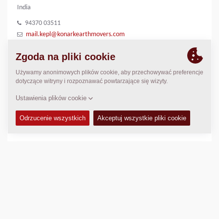
India
94370 03511
mail.kepl@konarkearthmovers.com
7749913804
LOKALIZACJA
>
Directions