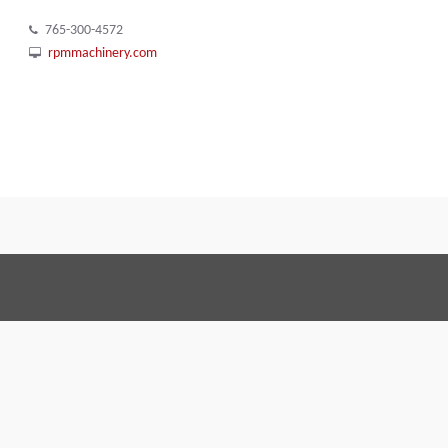
765-300-4572
rpmmachinery.com
Terms and Conditi