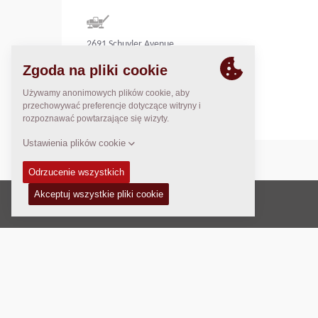
2691 Schuyler Avenue
Lafayette, IN 47905
United States
Prawo autorskie © 2026 -
Fayat Group