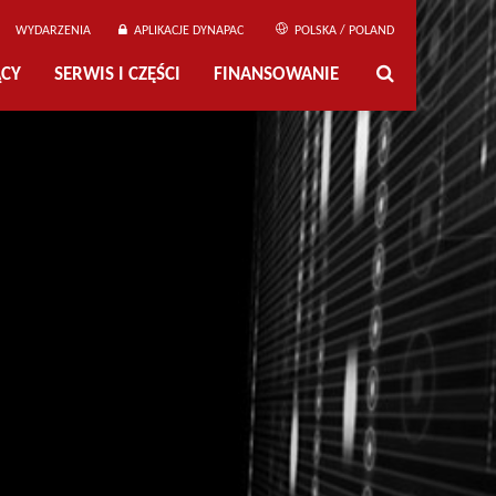
WYDARZENIA
APLIKACJE DYNAPAC
POLSKA / POLAND
ĄCY
SERWIS I CZĘŚCI
FINANSOWANIE