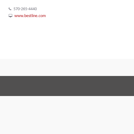
570-265-4440
www.bestline.com
Terms and Conditi