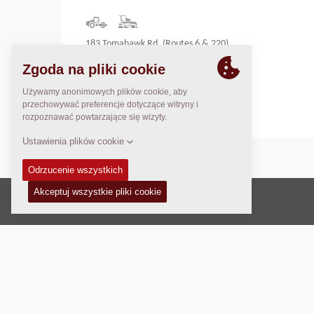
183 Tomahawk Rd. (Routes 6 & 220)
Towanda, PA 18848
United States
Prawo autorskie © 2026 -
Fayat Group