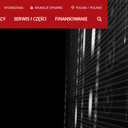
WYDARZENIA
APLIKACJE DYNAPAC
POLSKA / POLAND
ĄCY
SERWIS I CZĘŚCI
FINANSOWANIE