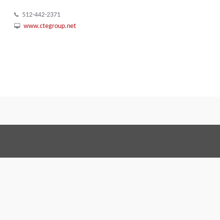
512-442-2371
www.ctegroup.net
Terms and Conditi