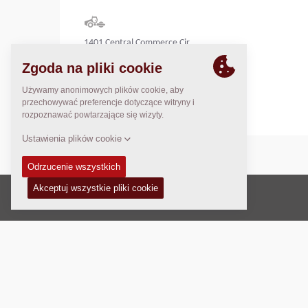
1401 Central Commerce Cir.
Pflugerville, TX 78660
United States
Prawo autorskie © 2026 -
Fayat Group