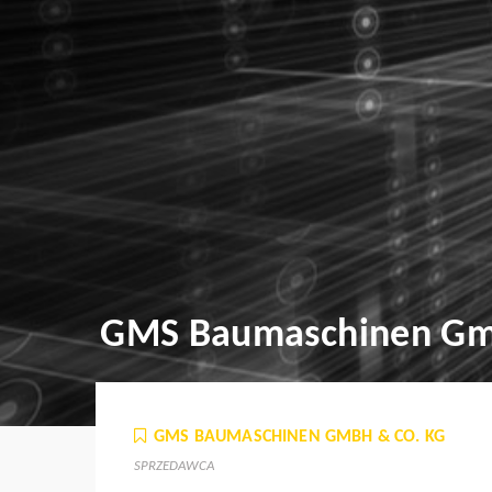
GMS Baumaschinen Gm
GMS BAUMASCHINEN GMBH & CO. KG
SPRZEDAWCA