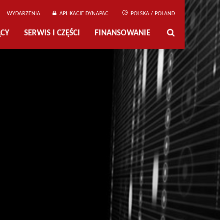
WYDARZENIA
APLIKACJE DYNAPAC
POLSKA / POLAND
ĄCY
SERWIS I CZĘŚCI
FINANSOWANIE