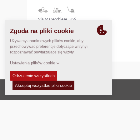
Via Marecchiese, 356
47923 Rimini (RN)
Italy
Prawo autorskie © 2026 -
Fayat Group