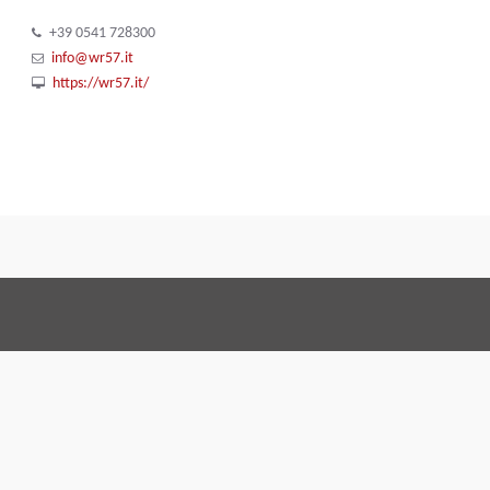
+39 0541 728300
info@wr57.it
https://wr57.it/
Terms and Conditi