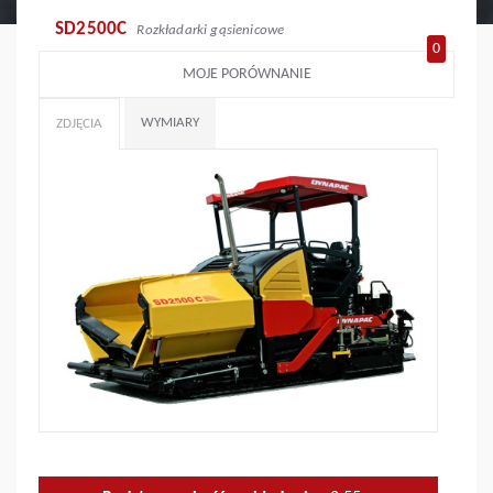
SD2500C
Rozkładarki gąsienicowe
0
MOJE PORÓWNANIE
WYMIARY
ZDJĘCIA