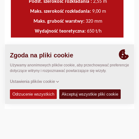
Podst. szerokość rozkładania :
2,55
m
Maks. szerokość rozkładania:
9,00
m
Maks. grubość warstwy:
320
mm
Wydajność teoretyczna:
650
t/h
DANE TECHNICZNE
+
INSTRUKCJA OBSŁUGI I KONSERWACJI
+
ZESTAWY SERWISOWE
+
KATALOG CZĘŚCI ZAMIENNYCH
+
SCHEMATY
+