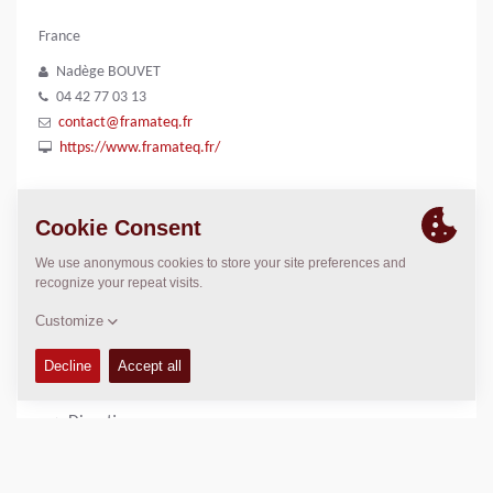
France
Nadège BOUVET
04 42 77 03 13
contact@framateq.fr
https://www.framateq.fr/
DÉPARTEMENTS
04, 05, 06, 11, 13, 30, 34, 48, 66, 83, 84, 2A, 2B
LOCATION
>
Directions