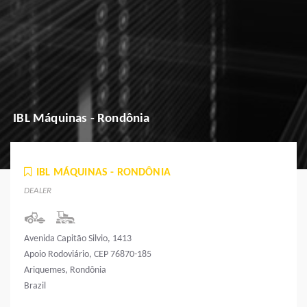
IBL Máquinas - Rondônia
IBL MÁQUINAS - RONDÔNIA
DEALER
Avenida Capitão Silvio, 1413
Apoio Rodoviário, CEP 76870-185
Ariquemes, Rondônia
Brazil