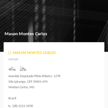
Mason Montes Carlos
MASON MONTES CARLOS
DEALER
Avenida Deputado Plínio Ribeiro, 1278
Vila Ipiranga, CEP 39401-474
Montes Carlos, MG
Brazil
(38) 3215-3958