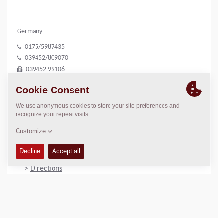
Germany
0175/5987435
039452/809070
039452 99106
d.andres@prowoharz.de
Danny Andres
www.prowoharz.de
LOCATION
>
Directions