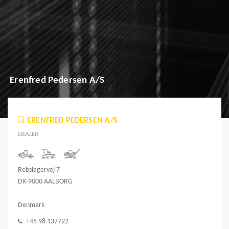
Erenfred Pedersen A/S
ERENFRED PEDERSEN A/S
DEALER
Rebslagervej 7
DK-9000 AALBORG
Denmark
+45 98 137722