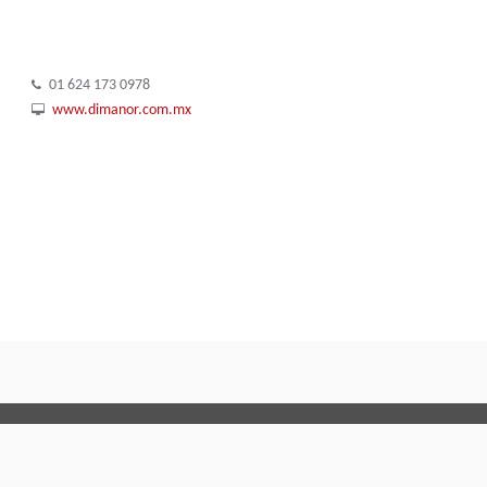
01 624 173 0978
www.dimanor.com.mx