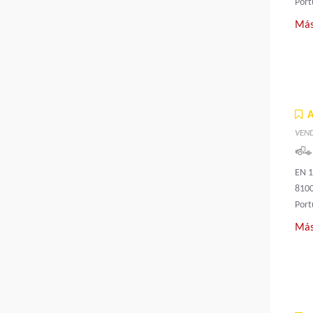
Port
Más
VEN
EN 1
8100
Port
Más