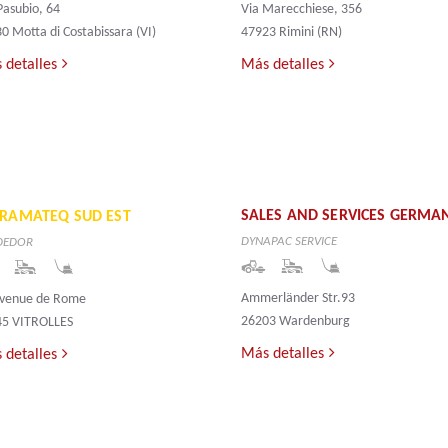
 Pasubio, 64
Via Marecchiese, 356
0 Motta di Costabissara (VI)
47923 Rimini (RN)
 detalles
Más detalles
SALES AND SERVICES GERMA
FRAMATEQ SUD EST
DYNAPAC SERVICE
DEDOR
Ammerländer Str.93
Avenue de Rome
26203 Wardenburg
45 VITROLLES
Más detalles
 detalles