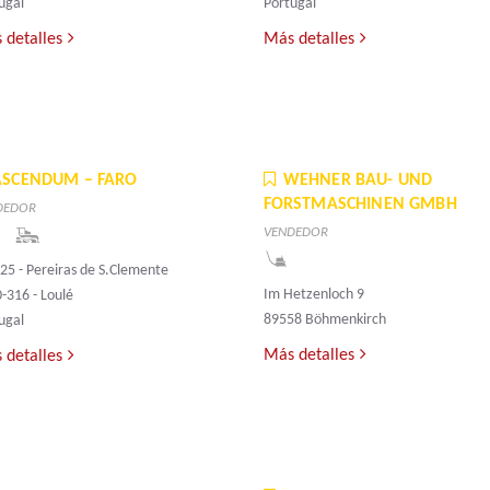
ugal
Portugal
 detalles
Más detalles
ASCENDUM – FARO
WEHNER BAU- UND
FORSTMASCHINEN GMBH
DEDOR
VENDEDOR
25 - Pereiras de S.Clemente
Im Hetzenloch 9
-316 - Loulé
89558 Böhmenkirch
ugal
Más detalles
 detalles