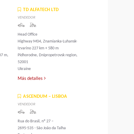
TD ALFATECH LTD
VENDEDOR
Head Office
a
Highway M04, Znamianka-Luhansk-
Izvarino 227 km + 580 m
07 m,
Pidhorodne, Dnipropetrovsk region,
52001
Ukraine
Más detalles
ASCENDUM – LISBOA
VENDEDOR
Rua do Brasil, nº 27 –
2695-535 - São João da Talha