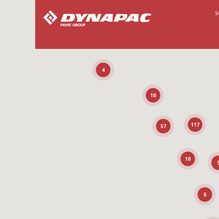
S
4
10
117
57
10
6