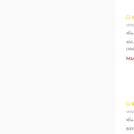
VEN
404,
Udai
Más
VEN
B005