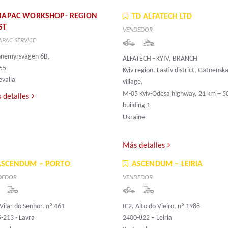
NAPAC WORKSHOP- REGION
TD ALFATECH LTD
ST
VENDEDOR
PAC SERVICE
nnemyrsvägen 6B,
ALFATECH - KYIV, BRANCH
55
Kyiv region, Fastiv district, Gatnensk
valla
village,
M-05 Kyiv-Odesa highway, 21 km + 5
 detalles
building 1
Ukraine
Más detalles
ASCENDUM – PORTO
ASCENDUM – LEIRIA
DEDOR
VENDEDOR
Vilar do Senhor, nº 461
IC2, Alto do Vieiro, nº 1988
-213 - Lavra
2400-822 – Leiria