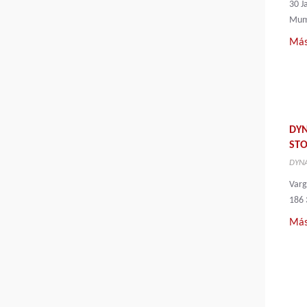
30 J
Mum
Más
DY
ST
DYNA
Var
186 
Más