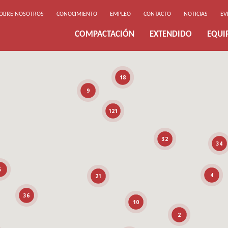
OBRE NOSOTROS
CONOCIMIENTO
EMPLEO
CONTACTO
NOTICIAS
EV
COMPACTACIÓN
EXTENDIDO
EQUI
18
9
121
32
34
5
4
21
36
10
2