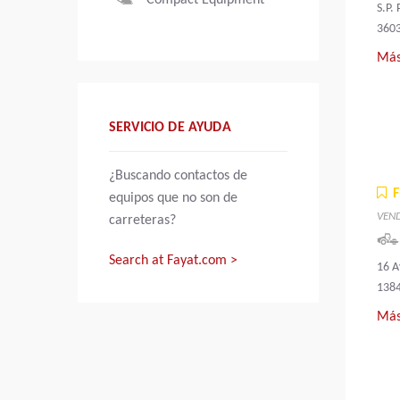
Compact Equipment
S.P.
3603
Más
SERVICIO DE AYUDA
¿Buscando contactos de
equipos que no son de
VEN
carreteras?
Search at Fayat.com >
16 
138
Más