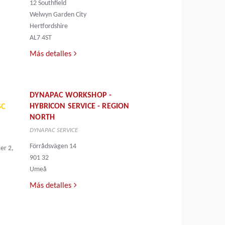
12 Southfield
Welwyn Garden City
Hertfordshire
AL7 4ST
Más detalles
DYNAPAC WORKSHOP -
HYBRICON SERVICE - REGION
SC
NORTH
DYNAPAC SERVICE
Förrådsvägen 14
er 2,
901 32
Umeå
Más detalles