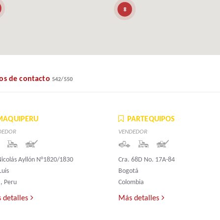
8
os de contacto
542
/
550
MAQUIPERU
PARTEQUIPOS
DEDOR
VENDEDOR
Nicolás Ayllón N°1820/1830
Cra. 68D No. 17A-84
Luis
Bogotá
, Peru
Colombia
 detalles
Más detalles