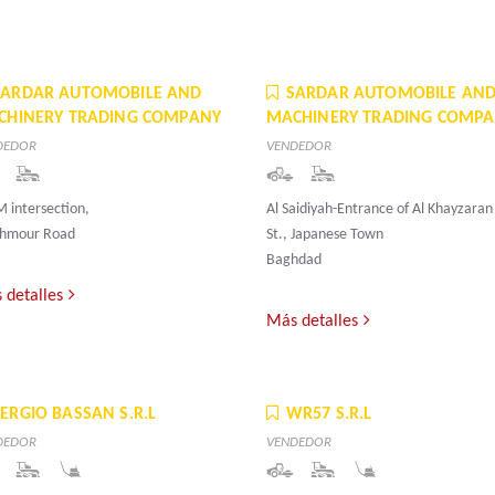
SARDAR AUTOMOBILE AND
SARDAR AUTOMOBILE AN
CHINERY TRADING COMPANY
MACHINERY TRADING COMP
DEDOR
VENDEDOR
 intersection,
Al Saidiyah-Entrance of Al Khayzaran
hmour Road
St., Japanese Town
Baghdad
 detalles
Más detalles
SERGIO BASSAN S.R.L
WR57 S.R.L
DEDOR
VENDEDOR