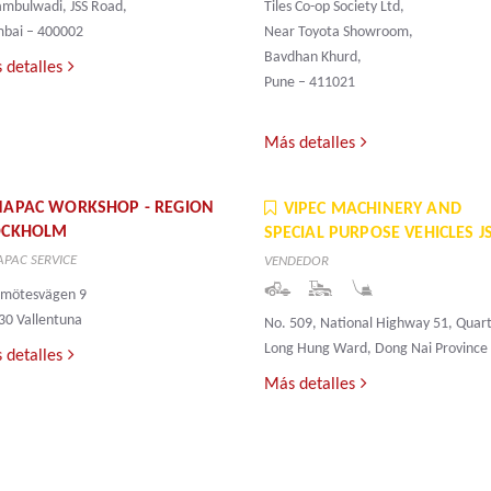
ambulwadi, JSS Road,
Tiles Co-op Society Ltd,
bai – 400002
Near Toyota Showroom,
Bavdhan Khurd,
 detalles
Pune – 411021
Más detalles
NAPAC WORKSHOP - REGION
VIPEC MACHINERY AND
OCKHOLM
SPECIAL PURPOSE VEHICLES J
PAC SERVICE
VENDEDOR
gmötesvägen 9
30 Vallentuna
No. 509, National Highway 51, Quart
Long Hung Ward, Dong Nai Province
 detalles
Más detalles