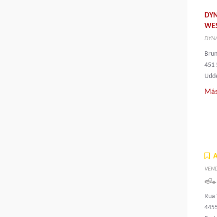
DY
WE
DYNA
Bru
451 
Udde
Más
VEN
Rua 
4455