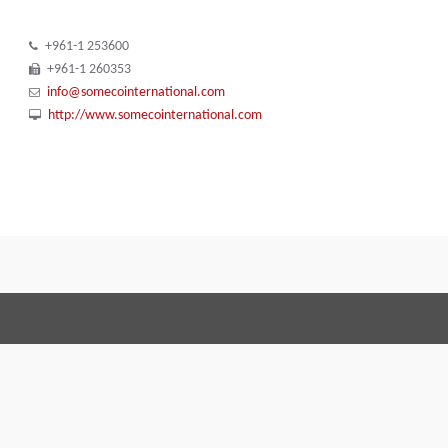
+961-1 253600
+961-1 260353
info@somecointernational.com
http://www.somecointernational.com
Conditiones de venta
Code of 