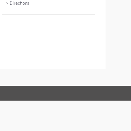
>
Directions
Connect with us:
Conduct
Acerca de
Aviso legal
Política de privacidad
Webmaster
EU Data Act