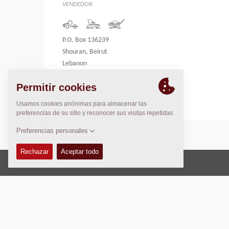
VENDEDOR
P.O. Box 136239
Shouran, Beirut
Lebanon
Lebanon
Copyright © 2026 -
Fayat Group