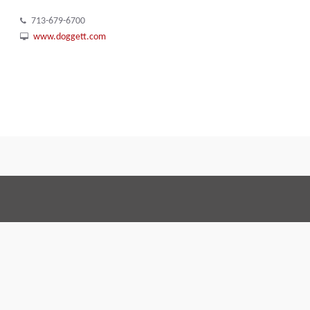
713-679-6700
www.doggett.com
Conditiones de venta
Code of 