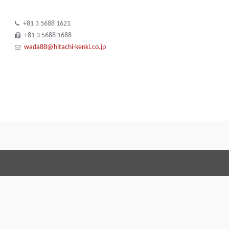
+81 3 5688 1621
+81 3 5688 1688
wada88@hitachi-kenki.co.jp
Conditiones de venta
Code of 