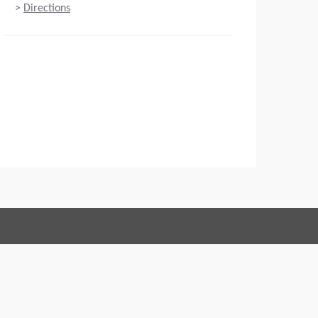
>
Directions
Connect with us:
Conduct
Acerca de
Aviso legal
Política de privacidad
Webmaster
EU Data Act