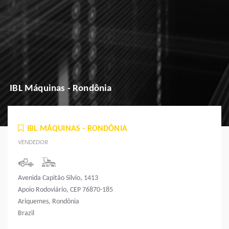
IBL Máquinas - Rondônia
IBL MÁQUINAS - RONDÔNIA
VENDEDOR
Avenida Capitão Silvio, 1413
Apoio Rodoviário, CEP 76870-185
Ariquemes, Rondônia
Brazil