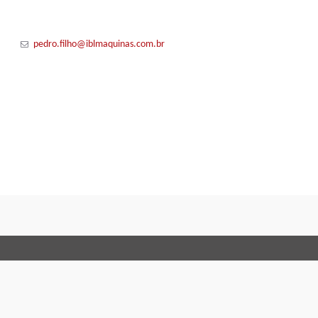
pedro.filho@iblmaquinas.com.br
Conditiones de venta
Code of 