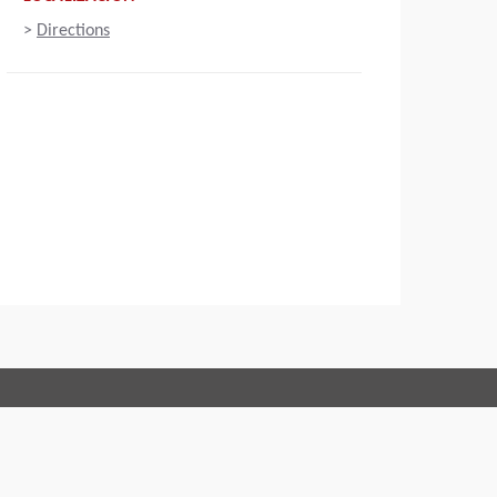
>
Directions
Connect with us:
Conduct
Acerca de
Aviso legal
Política de privacidad