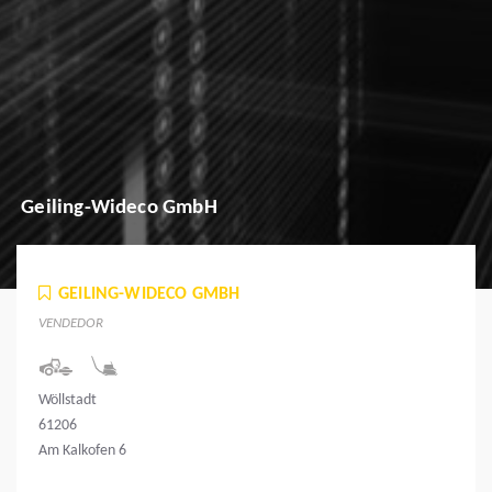
Geiling-Wideco GmbH
GEILING-WIDECO GMBH
VENDEDOR
Wöllstadt
61206
Am Kalkofen 6