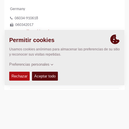
Germany
06034-910618
060342017
tg@geiling-wideco.de
Thomas Güntner
LOCALIZACIÓN
>
Directions