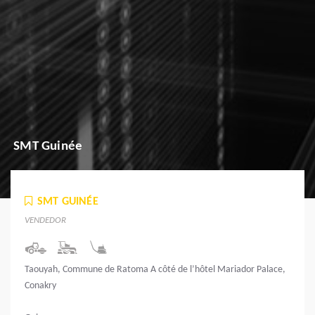
SMT Guinée
SMT GUINÉE
VENDEDOR
Taouyah, Commune de Ratoma A côté de l’hôtel Mariador Palace,
Conakry