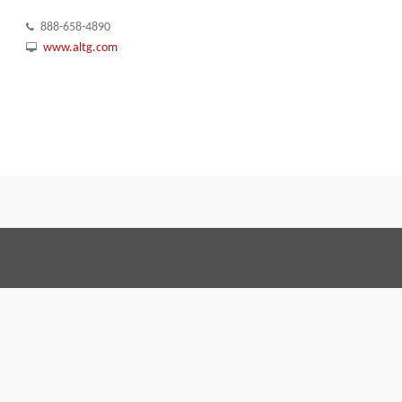
888-658-4890
www.altg.com
Conditions Générales 