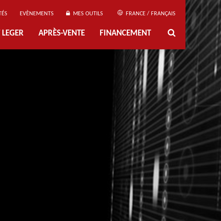
TÉS
EVÈNEMENTS
MES OUTILS
FRANCE / FRANÇAIS
 LEGER
APRÈS-VENTE
FINANCEMENT