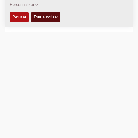
Trouver et télécharge des milliers de manuels et de
catalogues. Gratuit et accessible à tous sur DynadocWeb!
MATERIEL D’OCCASION
Site officiel pour vendre des équipements de construction
routière pour le monde entier