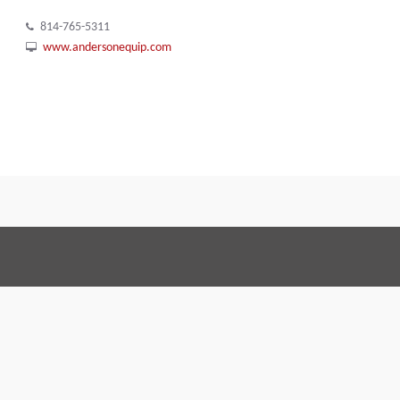
814-765-5311
www.andersonequip.com
Conditions Générales 