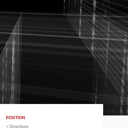
POSITION
>
Directions