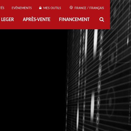
TÉS
EVÈNEMENTS
MES OUTILS
FRANCE / FRANÇAIS
 LEGER
APRÈS-VENTE
FINANCEMENT