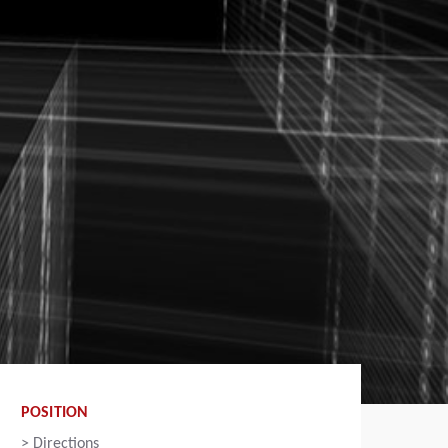
POSITION
>
Directions