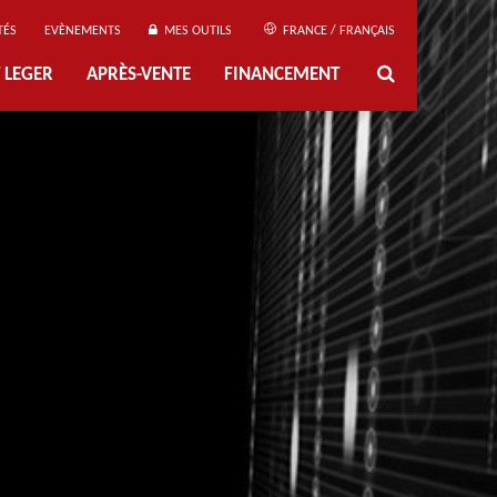
TÉS
EVÈNEMENTS
MES OUTILS
FRANCE / FRANÇAIS
 LEGER
APRÈS-VENTE
FINANCEMENT