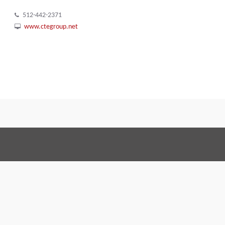
512-442-2371
www.ctegroup.net
Conditions Générales 