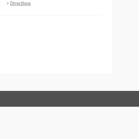
>
Directions
Connect with us:
de Vente
Code of Conduct
Imprint
Mentions légales
Confidentialité
Webmaster
EU Data Act