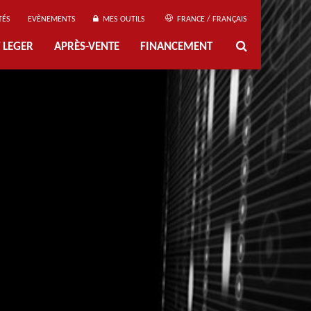
TÉS
EVÈNEMENTS
MES OUTILS
FRANCE / FRANÇAIS
 LEGER
APRÈS-VENTE
FINANCEMENT