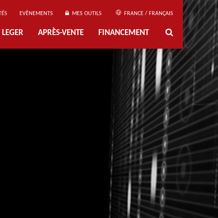
TÉS
EVÈNEMENTS
MES OUTILS
FRANCE / FRANÇAIS
 LEGER
APRÈS-VENTE
FINANCEMENT