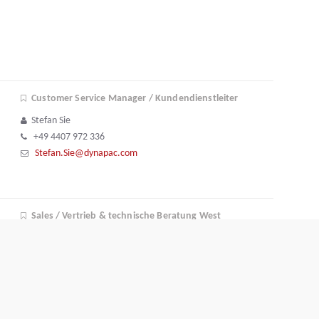
Customer Service Manager / Kundendienstleiter
Stefan Sie
+49 4407 972 336
Stefan.Sie@dynapac.com
Sales / Vertrieb & technische Beratung West
Michael Heid
+49 (0)177 660 84 23
michael.heid@dynapac.com
Sales / Vertrieb & technische Beratung Südwest