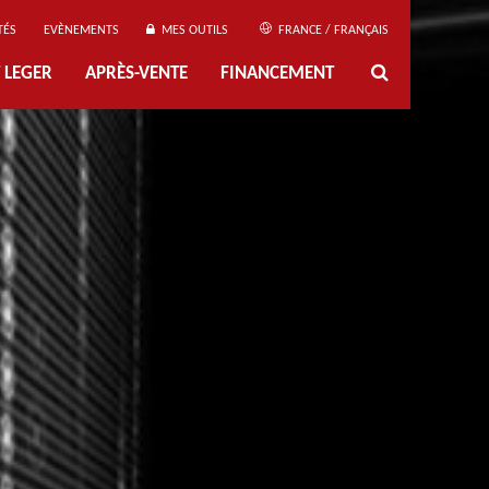
TÉS
EVÈNEMENTS
MES OUTILS
FRANCE / FRANÇAIS
 LEGER
APRÈS-VENTE
FINANCEMENT