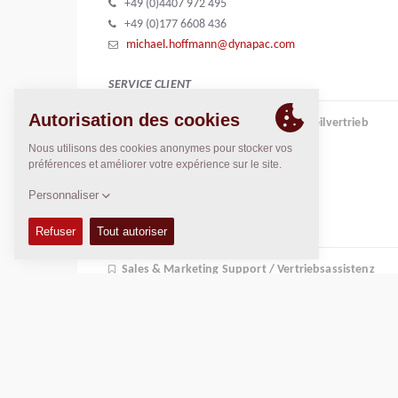
+49 (0)4407 972 495
+49 (0)177 6608 436
michael.hoffmann@dynapac.com
SERVICE CLIENT
Teamleader RCA / Teamleiter Ersatzteilvertrieb
Andreas Gräbel
+49 (0)4407 972 470
andreas.graebel@dynapac.com
DYNAPAC SERVICE ET SOUTIEN
Sales & Marketing Support / Vertriebsassistenz
Jenny Krüger
+49 (0)4407 972 438
jenny.krueger@dynapac.com
Sales / Vertrieb & technische Beratung Südost