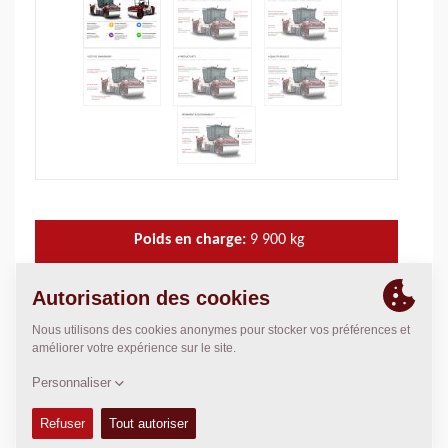
Poids en charge:
9 900
kg
Charge linéaire statique:
N/A
Largeur de compactage:
1 680
mm
DONNÉES TECHNIQUES
+